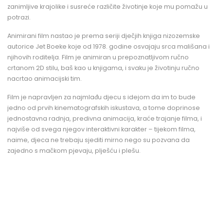
zanimljive krajolike i susreće različite životinje koje mu pomažu u
potrazi.
Animirani film nastao je prema seriji dječjih knjiga nizozemske
autorice Jet Boeke koje od 1978. godine osvajaju srca mališana i
njihovih roditelja. Film je animiran u prepoznatljivom ručno
crtanom 2D stilu, baš kao u knjigama, i svaku je životinju ručno
nacrtao animacijski tim.
Film je napravljen za najmlađu djecu s idejom da im to bude
jedno od prvih kinematografskih iskustava, a tome doprinose
jednostavna radnja, predivna animacija, kraće trajanje filma, i
najviše od svega njegov interaktivni karakter – tijekom filma,
naime, djeca ne trebaju sjediti mirno nego su pozvana da
zajedno s mačkom pjevaju, plješću i plešu.