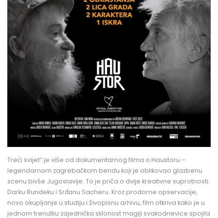
Treći svijet” je više od dokumentarnog filma o Haustoru –
legendarnom zagrebačkom bendu koji je oblikovao glazbenu
scenu bivše Jugoslavije. To je priča o dvije kreativne suprotnosti:
Darku Rundeku i Srđanu Sacheru. Kroz prodorne opservacije,
novo okupljanje u studiju i živopisnu arhivu, film otkriva kako je u
jednom trenutku zajednička sklonost magiji svakodnevice spojila