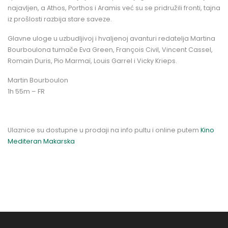
najavljen, a Athos, Porthos i Aramis već su se pridružili fronti, tajna
iz prošlosti razbija stare saveze.
Glavne uloge u uzbudljivoj i hvaljenoj avanturi redatelja Martina
Bourboulona tumače Eva Green, François Civil, Vincent Cassel,
Romain Duris, Pio Marmaï, Louis Garrel i Vicky Krieps.
Martin Bourboulon
1h 55m – FR
Ulaznice su dostupne u prodaji na info pultu i online putem
Kino
Mediteran Makarska