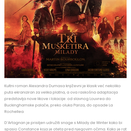
Kultni roman Alexandra Dumasa književni je klasik već nekoliko
puta ekraniziran za velika platna, a ova raskošna adaptacija
predstavlja nove likove i lokacije: od slavnog Louvrea do
Buckinghamske palače, preko oluka Pariza, do opsade La
Rochellea.
D’Artagnan je prisiljen udružiti snage s Milady de Winter kako bi
spasio Constance koja je oteta pred njegovim očima. Kako je rat