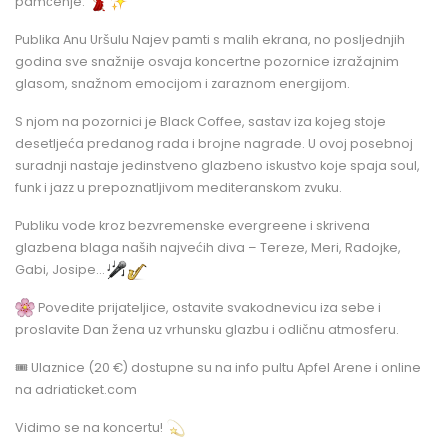
pamćenje.
Publika Anu Uršulu Najev pamti s malih ekrana, no posljednjih
godina sve snažnije osvaja koncertne pozornice izražajnim
glasom, snažnom emocijom i zaraznom energijom.
S njom na pozornici je Black Coffee, sastav iza kojeg stoje
desetljeća predanog rada i brojne nagrade. U ovoj posebnoj
suradnji nastaje jedinstveno glazbeno iskustvo koje spaja soul,
funk i jazz u prepoznatljivom mediteranskom zvuku.
Publiku vode kroz bezvremenske evergreene i skrivena
glazbena blaga naših najvećih diva – Tereze, Meri, Radojke,
Gabi, Josipe…
Povedite prijateljice, ostavite svakodnevicu iza sebe i
proslavite Dan žena uz vrhunsku glazbu i odličnu atmosferu.
🎟️ Ulaznice (20 €) dostupne su na info pultu Apfel Arene i online
na adriaticket.com
Vidimo se na koncertu!