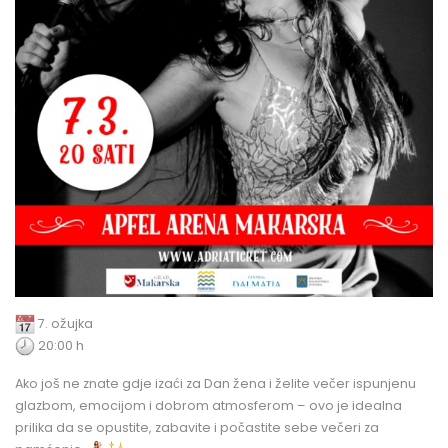
7. ožujka
20:00 h
Ako još ne znate gdje izaći za Dan žena i želite večer ispunjenu
glazbom, emocijom i dobrom atmosferom – ovo je idealna
prilika da se opustite, zabavite i počastite sebe večeri za