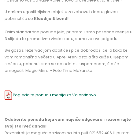
Pozivamo vas da vaše Valentinovo provedete u Apfel Areni!
U našem ugostiteljskom objektu za zabavu i dobru glazbu
pobrinut će se
Klaudija & bend!
Osim standardne ponude jela, pripremili smo posebne menije u
3 slijeda te promotivnu vinsku kartu, samo za ovu prigodu.
Svi gosti s rezervacijom dobit će i piće dobrodošlice, a kako bi
vam romantična večera u Apfel Areni ostala što duže u lijepom
sjećanju, pobrinuli smo se da odete s uspomenom, što će
omogućiti
Magic Mirror- Foto Time Makarska.
Pogledajte ponudu menija za Valentinovo
Odaberite ponudu koja vam najviše odgovara i rezervirajte
svoj stol već danas!
Rezervirati je moguće pozivom na info pult 021 652 406 ili putem