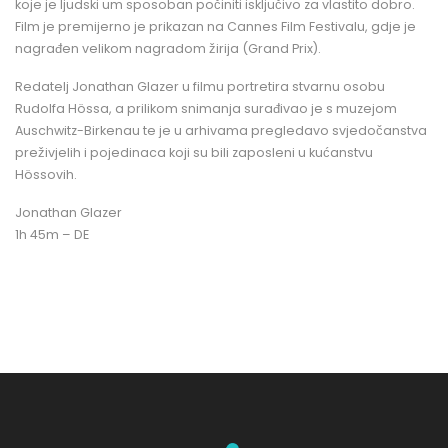
koje je ljudski um sposoban počiniti isključivo za vlastito dobro.
Film je premijerno je prikazan na Cannes Film Festivalu, gdje je
nagrađen velikom nagradom žirija (Grand Prix).
Redatelj Jonathan Glazer u filmu portretira stvarnu osobu
Rudolfa Hössa, a prilikom snimanja surađivao je s muzejom
Auschwitz-Birkenau te je u arhivama pregledavo svjedočanstva
preživjelih i pojedinaca koji su bili zaposleni u kućanstvu
Hössovih.
Jonathan Glazer
1h 45m – DE