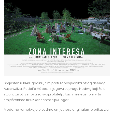
Smješten u 1943. godinu, film prati zapovjednika ozloglašenog
Auschwitza, Rudolfa Hössa, i njegovu suprugu Hedwig koji žele
stvoriti život iz snova za svoju obitelj u kući i prekrasnom vrtu
smještenima tik uz koncentracijski logor.
Moderno remek-djelo sedme umjetnosti originalan je prikaz zla