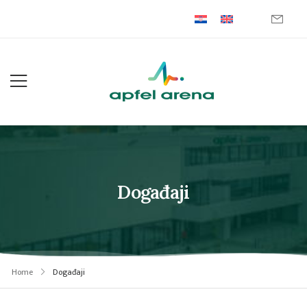
Događaji
Home
Događaji