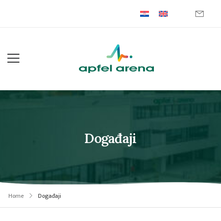
Događaji
Home
Događaji