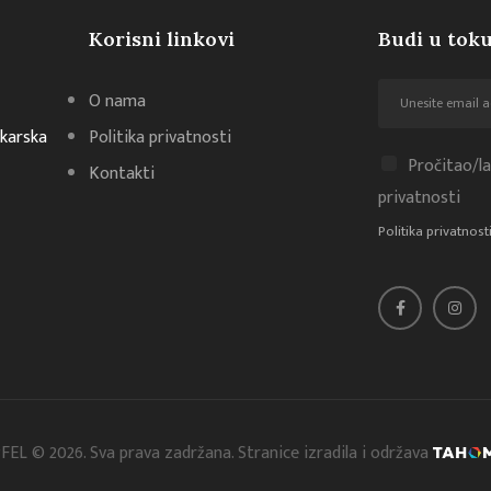
Korisni linkovi
Budi u toku
O nama
akarska
Politika privatnosti
Pročitao/la
Kontakti
privatnosti
Politika privatnost
FEL © 2026. Sva prava zadržana. Stranice izradila i održava