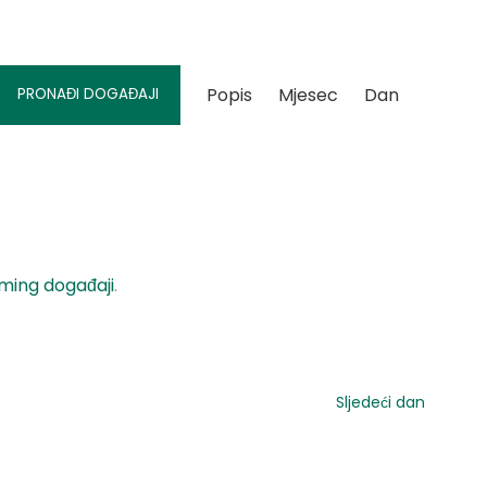
Događaj
Popis
Mjesec
Dan
PRONAĐI DOGAĐAJI
Views
Navigation
ming događaji
.
Sljedeći dan