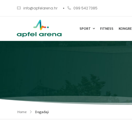
info@apfelarena.hr
099 542 7385
SPORT
FITNESS
KONGRE
Home
Događaji