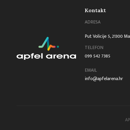
Kontakt
ADRESA
Put Volicije 5, 21300 M
TELEFON
099 542 7385
EMAIL
info@apfelarena.hr
AP