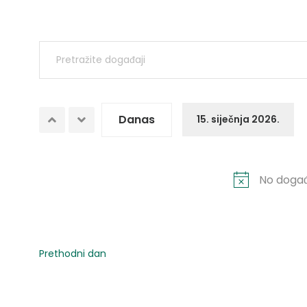
Događaji
Enter
Search
Keyword.
Search
and
for
Danas
15. siječnja 2026.
Views
Događaji
Odaberite
by
datum.
Navigation
Keyword.
No događa
Prethodni dan