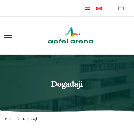
Događaji
Home
Događaji