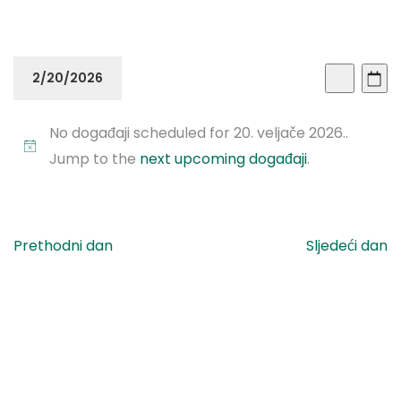
Doga
Do
2/20/2026
Dan
Traži
Vi
Sear
Odaberite
Na
No događaji scheduled for 20. veljače 2026..
datum.
and
Jump to the
next upcoming događaji
.
View
Navi
Prethodni dan
Sljedeći dan