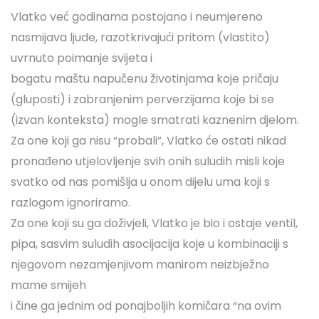
Vlatko već godinama postojano i neumjereno
nasmijava ljude, razotkrivajući pritom (vlastito)
uvrnuto poimanje svijeta i
bogatu maštu napučenu životinjama koje pričaju
(gluposti) i zabranjenim perverzijama koje bi se
(izvan konteksta) mogle smatrati kaznenim djelom.
Za one koji ga nisu “probali”, Vlatko će ostati nikad
pronađeno utjelovljenje svih onih suludih misli koje
svatko od nas pomišlja u onom dijelu uma koji s
razlogom ignoriramo.
Za one koji su ga doživjeli, Vlatko je bio i ostaje ventil,
pipa, sasvim suludih asocijacija koje u kombinaciji s
njegovom nezamjenjivom manirom neizbježno
mame smijeh
i čine ga jednim od ponajboljih komičara “na ovim