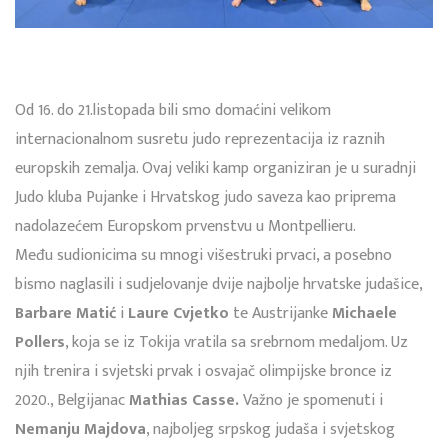
Od 16. do 21.listopada bili smo domaćini velikom
internacionalnom susretu judo reprezentacija iz raznih
europskih zemalja. Ovaj veliki kamp organiziran je u suradnji
Judo kluba Pujanke i Hrvatskog judo saveza kao priprema
nadolazećem Europskom prvenstvu u Montpellieru.
Među sudionicima su mnogi višestruki prvaci, a posebno
bismo naglasili i sudjelovanje dvije najbolje hrvatske judašice,
Barbare Matić
i
Laure Cvjetko
te Austrijanke
Michaele
Pollers
, koja se iz Tokija vratila sa srebrnom medaljom. Uz
njih trenira i svjetski prvak i osvajač olimpijske bronce iz
2020., Belgijanac
Mathias Casse.
Važno je spomenuti i
Nemanju Majdova
, najboljeg srpskog judaša i svjetskog