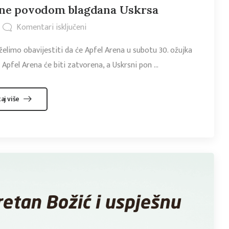
rene povodom blagdana Uskrsa
Komentari isključeni
želimo obavijestiti da će Apfel Arena u subotu 30. ožujka
a Apfel Arena će biti zatvorena, a Uskrsni pon ...
taj više