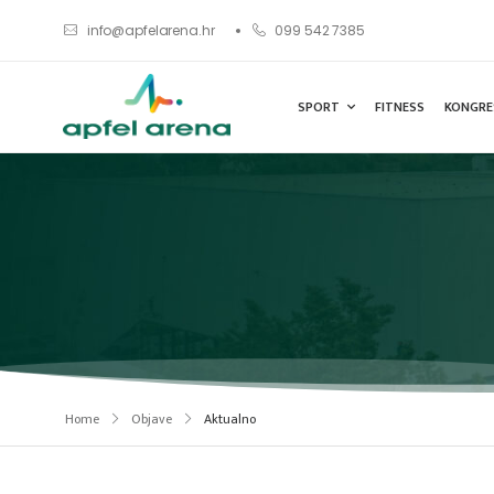
info@apfelarena.hr
099 542 7385
SPORT
FITNESS
KONGRE
Home
Objave
Aktualno