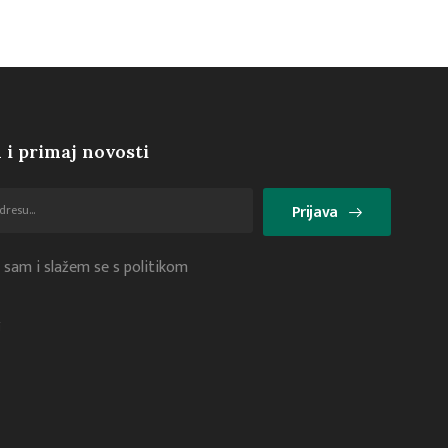
 i primaj novosti
Prijava
 sam i slažem se s politikom
i