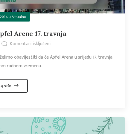
 2024.
u
Aktualno
pfel Arene 17. travnja
Komentari isključeni
elimo obavijestiti da će Apfel Arena u srijedu 17. travnja
nom radnom vremenu.
taj više