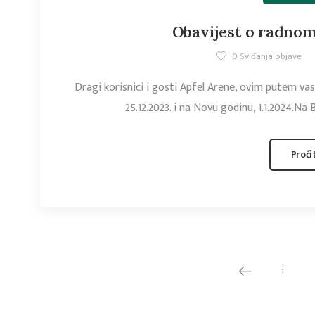
Obavijest o radno
0
Sviđanja objave
Dragi korisnici i gosti Apfel Arene, ovim putem vas
25.12.2023. i na Novu godinu, 1.1.2024.Na Ba
Proči
1