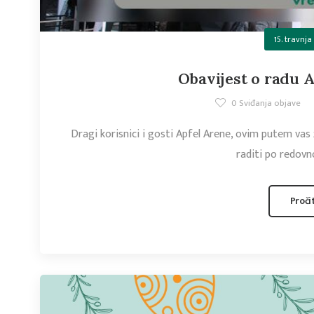
15. travnja
Obavijest o radu A
0
Sviđanja objave
Dragi korisnici i gosti Apfel Arene, ovim putem vas ž
raditi po redov
Proči