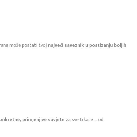
hrana može postati tvoj
najveći saveznik u postizanju boljih
onkretne, primjenjive savjete
za sve trkače – od