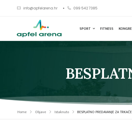
info@apfelarena.hr
099 542 7385
SPORT
FITNESS
KONGRE
BESPLAT
Home
Objave
Istaknuto
BESPLATNO PREDAVANJE ZA TRKAČE