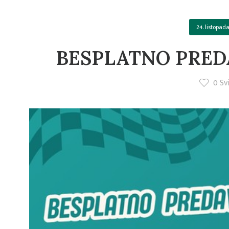
24. listopad
BESPLATNO PRED
0
Svi