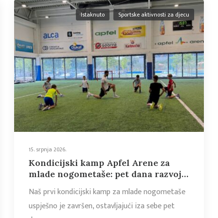
Istaknuto
Sportske aktivnosti za djecu
15. srpnja 2026.
Kondicijski kamp Apfel Arene za
mlade nogometaše: pet dana razvoja
motoričkih sposobnosti, edukacije i
Naš prvi kondicijski kamp za mlade nogometaše
sportskog zajedništva
uspješno je završen, ostavljajući iza sebe pet