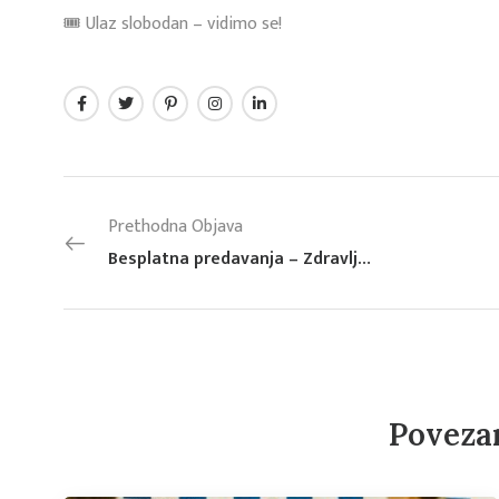
🎟️ Ulaz slobodan – vidimo se!
Prethodna Objava
Besplatna predavanja – Zdravlje počinje pokretom i zdravom prehranom
Poveza