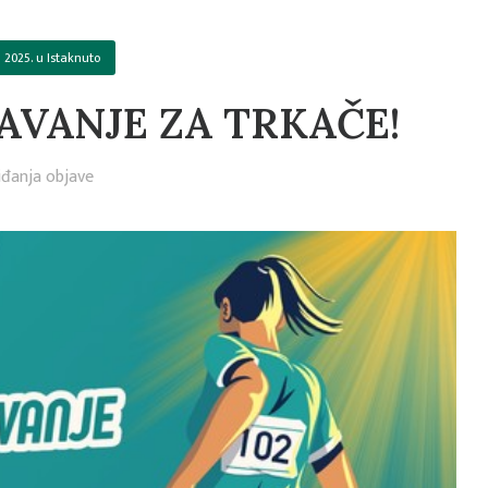
a 2025.
u
Istaknuto
AVANJE ZA TRKAČE!
đanja objave