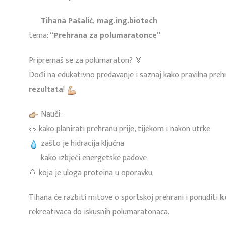
Tihana Pašalić, mag.ing.biotech
tema:
“Prehrana za polumaratonce”
Pripremaš se za polumaraton? 🏅
Dođi na edukativno predavanje i saznaj kako pravilna pre
rezultata
!
Nauči:
🥗 kako planirati prehranu prije, tijekom i nakon utrke
zašto je hidracija ključna
kako izbjeći energetske padove
🥚 koja je uloga proteina u oporavku
Tihana će razbiti mitove o sportskoj prehrani i ponuditi
k
rekreativaca do iskusnih polumaratonaca.