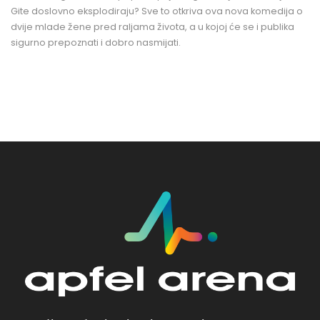
Gite doslovno eksplodiraju? Sve to otkriva ova nova komedija o
dvije mlade žene pred raljama života, a u kojoj će se i publika
sigurno prepoznati i dobro nasmijati.