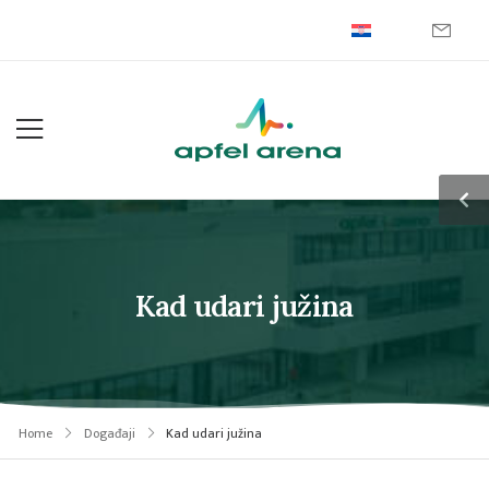
Kad udari južina
Home
Događaji
Kad udari južina