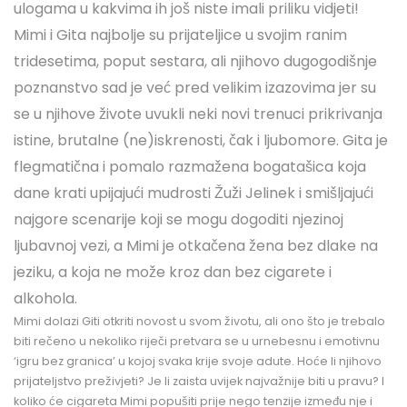
ulogama u kakvima ih još niste imali priliku vidjeti!
Mimi i Gita najbolje su prijateljice u svojim ranim
tridesetima, poput sestara, ali njihovo dugogodišnje
poznanstvo sad je već pred velikim izazovima jer su
se u njihove živote uvukli neki novi trenuci prikrivanja
istine, brutalne (ne)iskrenosti, čak i ljubomore. Gita je
flegmatična i pomalo razmažena bogatašica koja
dane krati upijajući mudrosti Žuži Jelinek i smišljajući
najgore scenarije koji se mogu dogoditi njezinoj
ljubavnoj vezi, a Mimi je otkačena žena bez dlake na
jeziku, a koja ne može kroz dan bez cigarete i
alkohola.
Mimi dolazi Giti otkriti novost u svom životu, ali ono što je trebalo
biti rečeno u nekoliko riječi pretvara se u urnebesnu i emotivnu
‘igru bez granica’ u kojoj svaka krije svoje adute. Hoće li njihovo
prijateljstvo preživjeti? Je li zaista uvijek najvažnije biti u pravu? I
koliko će cigareta Mimi popušiti prije nego tenzije između nje i