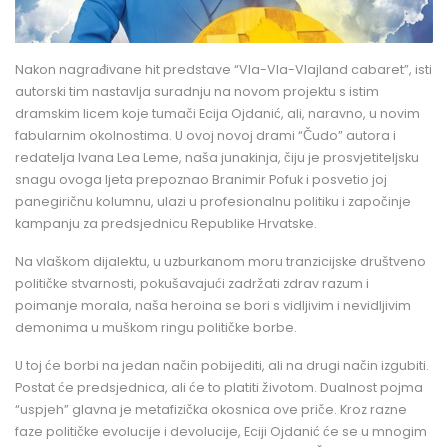
Nakon nagrađivane hit predstave “Vla-Vla-Vlajland cabaret”, isti
autorski tim nastavlja suradnju na novom projektu s istim
dramskim licem koje tumači Ecija Ojdanić, ali, naravno, u novim
fabularnim okolnostima. U ovoj novoj drami “Čudo” autora i
redatelja Ivana Lea Leme, naša junakinja, čiju je prosvjetiteljsku
snagu ovoga ljeta prepoznao Branimir Pofuk i posvetio joj
panegiričnu kolumnu, ulazi u profesionalnu politiku i započinje
kampanju za predsjednicu Republike Hrvatske.
Na vlaškom dijalektu, u uzburkanom moru tranzicijske društveno
političke stvarnosti, pokušavajući zadržati zdrav razum i
poimanje morala, naša heroina se bori s vidljivim i nevidljivim
demonima u muškom ringu političke borbe.
U toj će borbi na jedan način pobijediti, ali na drugi način izgubiti.
Postat će predsjednica, ali će to platiti životom. Dualnost pojma
“uspjeh” glavna je metafizička okosnica ove priče. Kroz razne
faze političke evolucije i devolucije, Eciji Ojdanić će se u mnogim