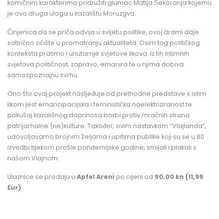
komičnim karakterima pridružiti glumac Matija Šekoranja kojemu
je ovo druga uloga u kazalištu Moruzgva.
Činjenica da se priča odvija u svijetu politike, ovoj drami daje
satirično očište u promatranju aktualiteta. Osim tog političkog
konteksta pratimo i unutarnje svjetove likova. Iz tih intimnih
svjetova političnost, zapravo, emanira te u njima dobiva
samospoznajnu svrhu.
Ono što ovaj projekt nasljeđuje od prethodne predstave s istim
likom jest emancipacijska i feministička naelektriziranost te
pokušaj kazališnog doprinosa borbi protiv mračnih strana
patrijarhalne (ne)kulture. Također, ovim nastavkom “Vlajlanda”,
udovoljavamo brojnim željama i upitima publike koji su se u 80
izvedbi tijekom prošle pandemijske godine, smijali i plakali s
našom Vlajnom.
Ulaznice se prodaju u
Apfel Areni
po cijeni od
90,00 kn (11,95
Eur)
.