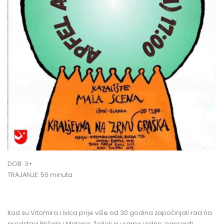
DOB: 3+
TRAJANJE: 50 minuta
Kad su Vitomira i Ivica prije više od 30 godina započinjali rad na
predstavi Pričalo i Malena, željeli su samo jedno: napraviti