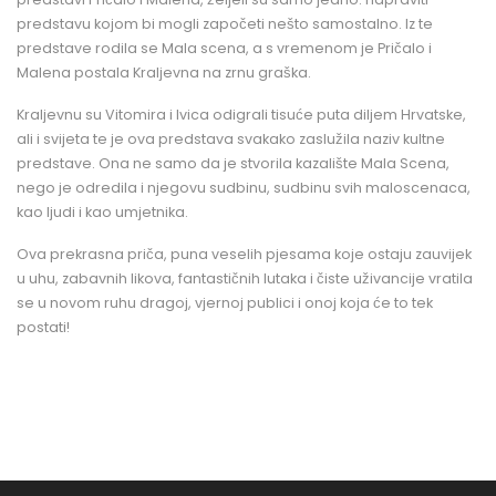
predstavu kojom bi mogli započeti nešto samostalno. Iz te
predstave rodila se Mala scena, a s vremenom je Pričalo i
Malena postala Kraljevna na zrnu graška.
Kraljevnu su Vitomira i Ivica odigrali tisuće puta diljem Hrvatske,
ali i svijeta te je ova predstava svakako zaslužila naziv kultne
predstave. Ona ne samo da je stvorila kazalište Mala Scena,
nego je odredila i njegovu sudbinu, sudbinu svih maloscenaca,
kao ljudi i kao umjetnika.
Ova prekrasna priča, puna veselih pjesama koje ostaju zauvijek
u uhu, zabavnih likova, fantastičnih lutaka i čiste uživancije vratila
se u novom ruhu dragoj, vjernoj publici i onoj koja će to tek
postati!