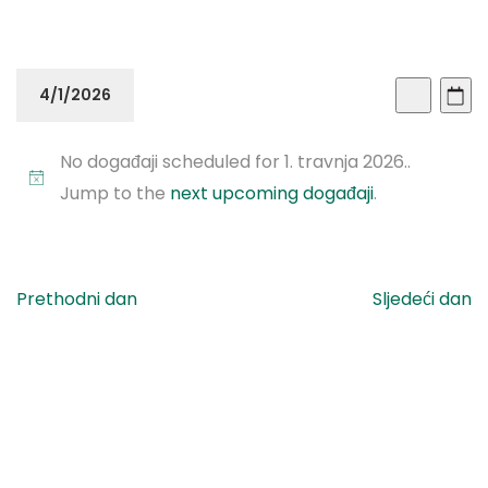
Doga
Do
4/1/2026
Dan
Traži
Vi
Sear
Odaberite
Na
No događaji scheduled for 1. travnja 2026..
datum.
and
Jump to the
next upcoming događaji
.
View
Navi
Prethodni dan
Sljedeći dan