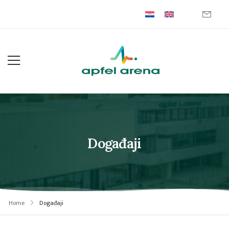
Događaji
Home
Događaji