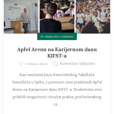
30. ožujka 2026.
u
Istaknuto
Apfel Arenu na Karijernom danu
KIFST-a
Komentari isključeni
0
Sviđanja objave
Kao nastavna baza Kineziološkog fakulteta
Sveučilišta u Splitu, s ponosom smo predstavili Apfel
Arenu na Karijernom danu KIFST-a. Studentima smo
približili mogućnosti stručne prakse, profesionalnog
ra ...