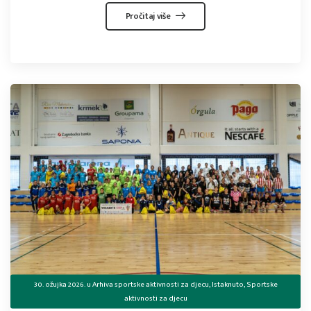
Pročitaj više
30. ožujka 2026.
u
Arhiva sportske aktivnosti za djecu
,
Istaknuto
,
Sportske
aktivnosti za djecu