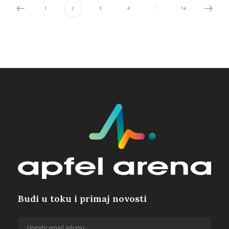
…
1
2
3
4
14
Budi u toku i primaj novosti