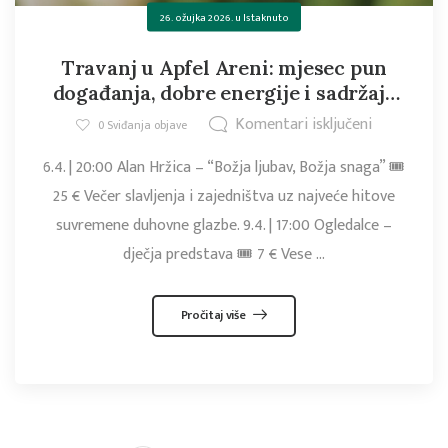
26. ožujka 2026.
u
Istaknuto
Travanj u Apfel Areni: mjesec pun
događanja, dobre energije i sadržaja
za sve generacije!
Komentari isključeni
0
Sviđanja objave
6.4. | 20:00 Alan Hržica – “Božja ljubav, Božja snaga” 🎟️
25 € Večer slavljenja i zajedništva uz najveće hitove
suvremene duhovne glazbe. 9.4. | 17:00 Ogledalce –
dječja predstava 🎟️ 7 € Vese ...
Pročitaj više