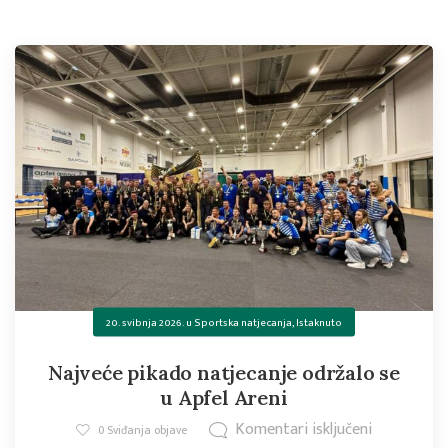
20. svibnja 2026.
u
Sportska natjecanja
,
Istaknuto
Najveće pikado natjecanje održalo se
u Apfel Areni
Komentari isključeni
0
Sviđanja objave