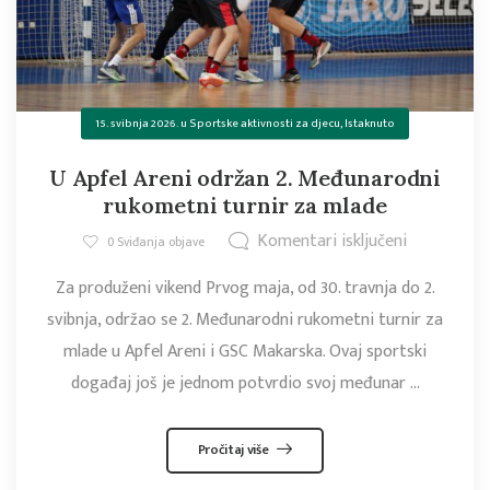
15. svibnja 2026.
u
Sportske aktivnosti za djecu
,
Istaknuto
U Apfel Areni održan 2. Međunarodni
rukometni turnir za mlade
Komentari isključeni
0
Sviđanja objave
Za produženi vikend Prvog maja, od 30. travnja do 2.
svibnja, održao se 2. Međunarodni rukometni turnir za
mlade u Apfel Areni i GSC Makarska. Ovaj sportski
događaj još je jednom potvrdio svoj međunar ...
Pročitaj više