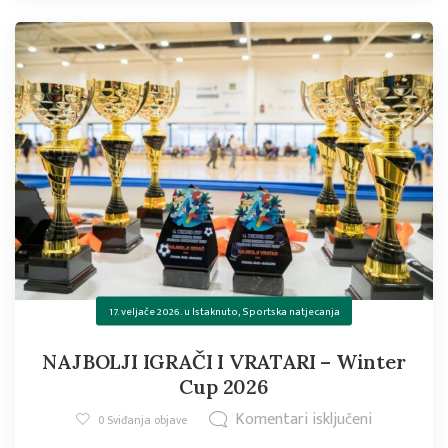
17. veljače 2026.
u
Istaknuto
,
Sportska natjecanja
NAJBOLJI IGRAČI I VRATARI – Winter
Cup 2026
Komentari isključeni
0
Sviđanja objave