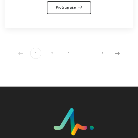
Pročitaj više
…
1
2
3
5