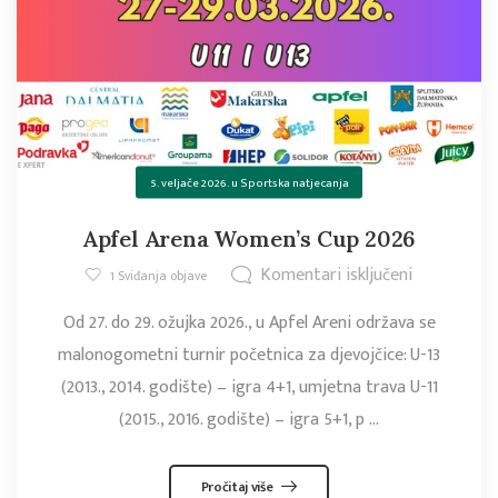
5. veljače 2026.
u
Sportska natjecanja
Apfel Arena Women’s Cup 2026
Komentari isključeni
1
Sviđanja objave
Od 27. do 29. ožujka 2026., u Apfel Areni održava se
malonogometni turnir početnica za djevojčice: U-13
(2013., 2014. godište) – igra 4+1, umjetna trava U-11
(2015., 2016. godište) – igra 5+1, p ...
Pročitaj više