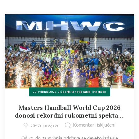
20. svibnja 2026.
u
Sportska natjecanja
,
Istaknuto
Masters Handball World Cup 2026
donosi rekordni rukometni spektakl
u Omiš i Makarsku
Komentari isključeni
0
Sviđanja objave
Od 20. do 23. svibnja održava se deveto izdanje