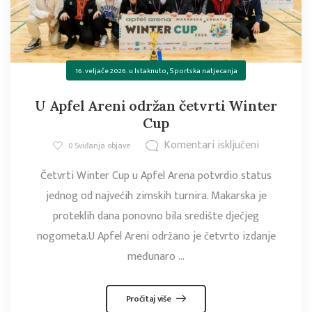
16. veljače 2026.
u
Istaknuto
,
Sportska natjecanja
U Apfel Areni održan četvrti Winter
Cup
Komentari isključeni
0
Sviđanja objave
Četvrti Winter Cup u Apfel Arena potvrdio status
jednog od najvećih zimskih turnira. Makarska je
proteklih dana ponovno bila središte dječjeg
nogometa.U Apfel Areni održano je četvrto izdanje
međunaro ...
Pročitaj više