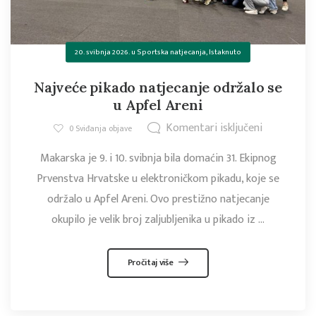
20. svibnja 2026.
u
Sportska natjecanja
,
Istaknuto
Najveće pikado natjecanje održalo se
u Apfel Areni
Komentari isključeni
0
Sviđanja objave
Makarska je 9. i 10. svibnja bila domaćin 31. Ekipnog
Prvenstva Hrvatske u elektroničkom pikadu, koje se
održalo u Apfel Areni. Ovo prestižno natjecanje
okupilo je velik broj zaljubljenika u pikado iz ...
Pročitaj više