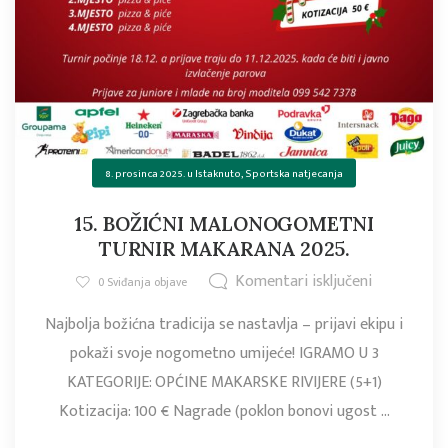
8. prosinca 2025.
u
Istaknuto
,
Sportska natjecanja
15. BOŽIĆNI MALONOGOMETNI
TURNIR MAKARANA 2025.
Komentari isključeni
0
Sviđanja objave
Najbolja božićna tradicija se nastavlja – prijavi ekipu i
pokaži svoje nogometno umijeće! IGRAMO U 3
KATEGORIJE: OPĆINE MAKARSKE RIVIJERE (5+1)
Kotizacija: 100 € Nagrade (poklon bonovi ugost ...