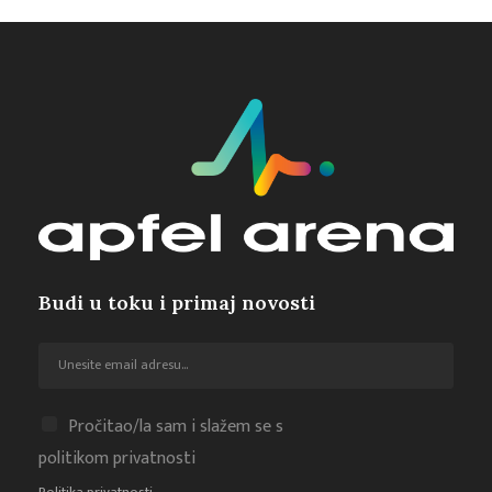
Budi u toku i primaj novosti
Pročitao/la sam i slažem se s
politikom privatnosti