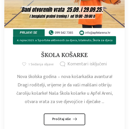
4. rujna 2025.
u
Sportske aktivnosti za djecu
,
Istaknuto
,
Škola za djecu
ŠKOLA KOŠARKE
Komentari isključeni
1
Sviđanja objave
Nova školska godina – nova košarkaška avantura!
Dragi roditelji, vrijeme je da vaši mališani otkriju
čaroliju košarke! Naša Škola košarke u Apfel Areni,
otvara vrata za sve djevojčice i dječake ...
Pročitaj više