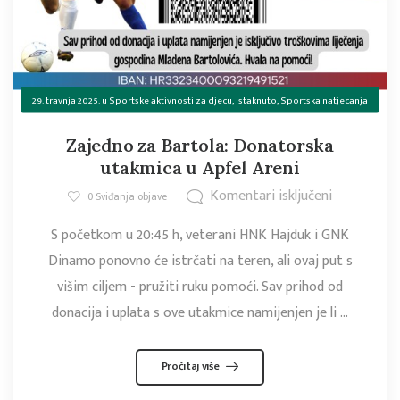
29. travnja 2025.
u
Sportske aktivnosti za djecu
,
Istaknuto
,
Sportska natjecanja
Zajedno za Bartola: Donatorska
utakmica u Apfel Areni
Komentari isključeni
0
Sviđanja objave
S početkom u 20:45 h, veterani HNK Hajduk i GNK
Dinamo ponovno će istrčati na teren, ali ovaj put s
višim ciljem - pružiti ruku pomoći. Sav prihod od
donacija i uplata s ove utakmice namijenjen je li ...
Pročitaj više