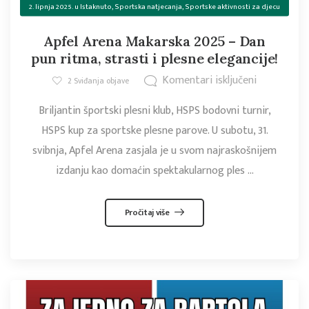
2. lipnja 2025.
u
Istaknuto
,
Sportska natjecanja
,
Sportske aktivnosti za djecu
Apfel Arena Makarska 2025 – Dan
pun ritma, strasti i plesne elegancije!
Komentari isključeni
2
Sviđanja objave
Briljantin športski plesni klub, HSPS bodovni turnir,
HSPS kup za sportske plesne parove. U subotu, 31.
svibnja, Apfel Arena zasjala je u svom najraskošnijem
izdanju kao domaćin spektakularnog ples ...
Pročitaj više