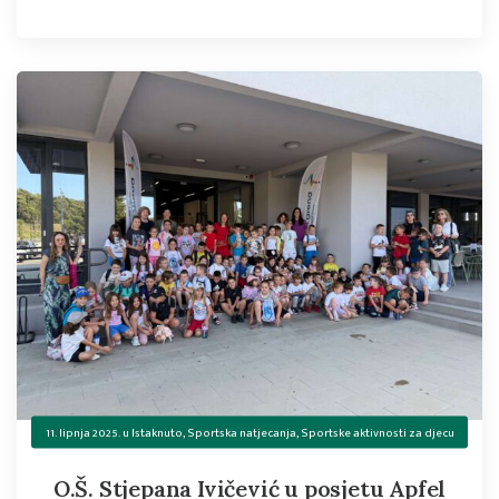
11. lipnja 2025.
u
Istaknuto
,
Sportska natjecanja
,
Sportske aktivnosti za djecu
O.Š. Stjepana Ivičević u posjetu Apfel