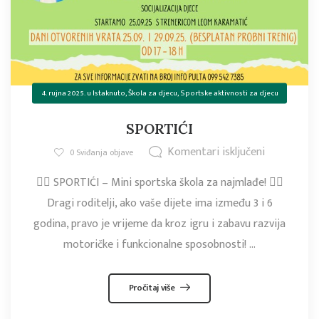
4. rujna 2025.
u
Istaknuto
,
Škola za djecu
,
Sportske aktivnosti za djecu
SPORTIĆI
Komentari isključeni
0
Sviđanja objave
🤸‍♂️ SPORTIĆI – Mini sportska škola za najmlađe! 🤸‍♀️
Dragi roditelji, ako vaše dijete ima između 3 i 6
godina, pravo je vrijeme da kroz igru i zabavu razvija
motoričke i funkcionalne sposobnosti! ...
Pročitaj više