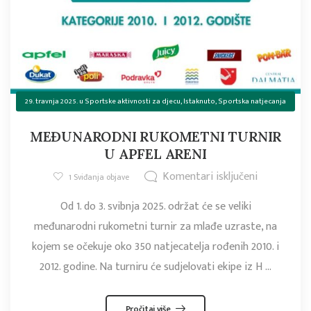
29. travnja 2025.
u
Sportske aktivnosti za djecu
,
Istaknuto
,
Sportska natjecanja
MEĐUNARODNI RUKOMETNI TURNIR
U APFEL ARENI
Komentari isključeni
1
Sviđanja objave
Od 1. do 3. svibnja 2025. održat će se veliki
međunarodni rukometni turnir za mlađe uzraste, na
kojem se očekuje oko 350 natjecatelja rođenih 2010. i
2012. godine. Na turniru će sudjelovati ekipe iz H ...
Pročitaj više