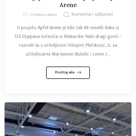
Arene
Komentari isključeni
3
Sviđanja objave
U posjetu Apfel Arene je bilo čak 88 veselih đaka iz
O.Š.Stjepana Ivičevića iz Makarske. Naši dragi gosti -
razredi 1a. s učiteljicom Višnjom Pletikosić, 1c. sa
učiteljicama Marijanom Bušelić i Leom J ...
Pročitaj više