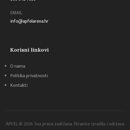
EMAIL
info@apfelarena.hr
Korisni linkovi
O nama
Politika privatnosti
Kontakti
APFEL © 2026. Sva prava zadržana. Stranice izradila i održava