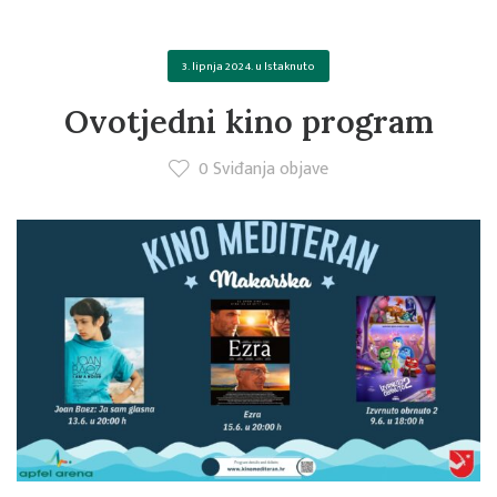
3. lipnja 2024.
u
Istaknuto
Ovotjedni kino program
0
Sviđanja objave