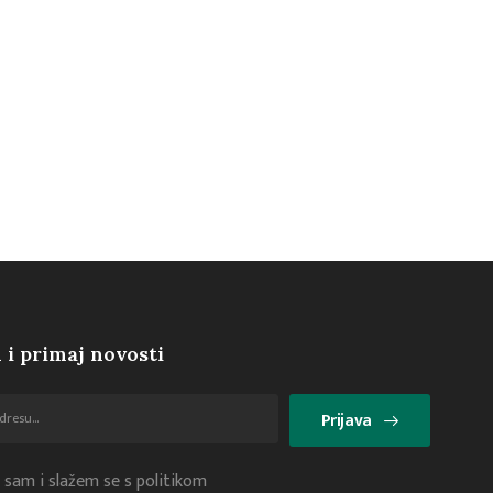
 i primaj novosti
Prijava
 sam i slažem se s politikom