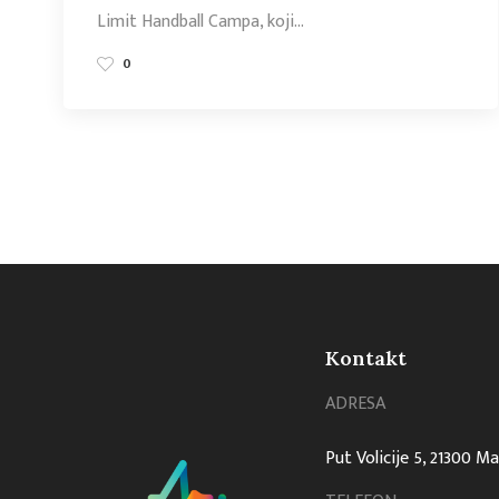
Limit Handball Campa, koji…
0
Kontakt
ADRESA
Put Volicije 5, 21300 M