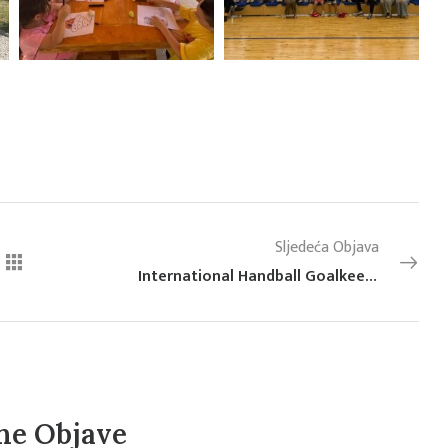
Sljedeća Objava
International Handball Goalkeeper Camp 2026 uspješno održan u Omišu i Makarskoj
ne Objave