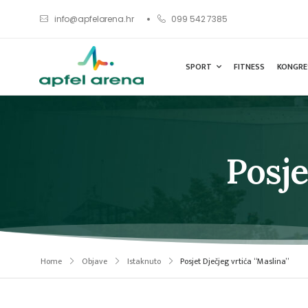
info@apfelarena.hr
099 542 7385
SPORT
FITNESS
KONGRE
Posje
Home
Objave
Istaknuto
Posjet Dječjeg vrtića “Maslina”