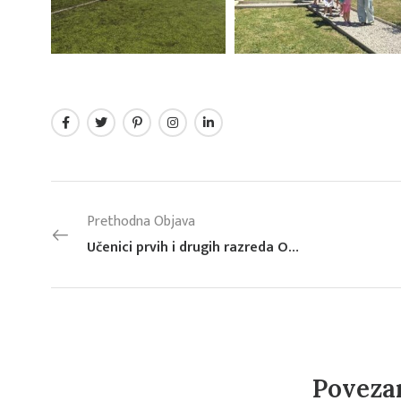
Prethodna Objava
Učenici prvih i drugih razreda OŠ Stjepana Ivičevića u posjetu Apfel Areni
Poveza