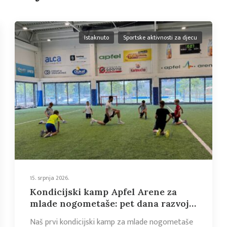
Istaknuto
Sportske aktivnosti za djecu
15. srpnja 2026.
Kondicijski kamp Apfel Arene za
mlade nogometaše: pet dana razvoja
motoričkih sposobnosti, edukacije i
Naš prvi kondicijski kamp za mlade nogometaše
sportskog zajedništva