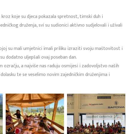
 kroz koje su djeca pokazala spretnost, timski duh i
dničkog druženja, svi su sudionici aktivno sudjelovali i uživali
joj su mali umjetnici imali priliku izraziti svoju maštovitost i
ji su dodatno uljepšali ovaj poseban dan.
ozračju, a najviše nas raduju osmijesi i zadovoljstvo naših
 dolasku te se veselimo novim zajedničkim druženjima i