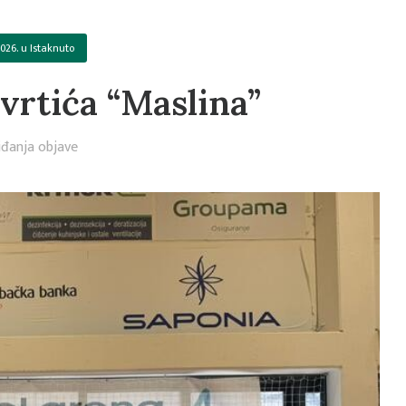
2026.
u
Istaknuto
 vrtića “Maslina”
đanja objave