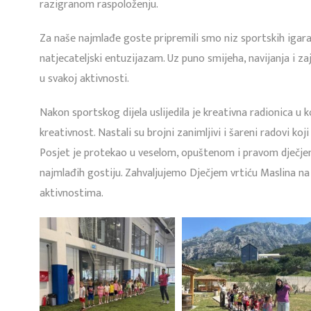
razigranom raspoloženju.
Za naše najmlađe goste pripremili smo niz sportskih igara
natjecateljski entuzijazam. Uz puno smijeha, navijanja i zaje
u svakoj aktivnosti.
Nakon sportskog dijela uslijedila je kreativna radionica u ko
kreativnost. Nastali su brojni zanimljivi i šareni radovi ko
Posjet je protekao u veselom, opuštenom i pravom dječjem 
najmlađih gostiju. Zahvaljujemo Dječjem vrtiću Maslina na
aktivnostima.