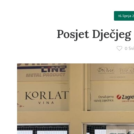
16. lipnja 
Posjet Dječjeg
0
Svi