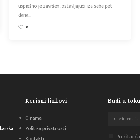
uspješno je završen, ostavljajući iza sebe pet
dana…
0
Korisni linkovi
Budi u toku
O nama
akarska
Politika privatnosti
Pročitao/la
Kontakti