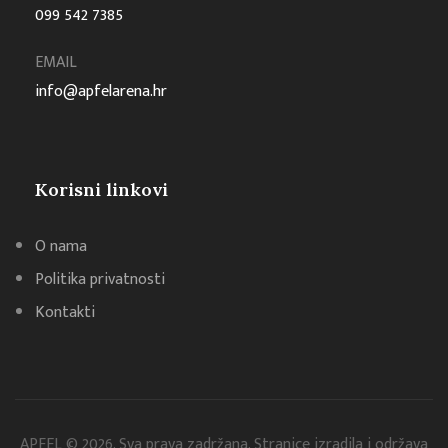
099 542 7385
EMAIL
info@apfelarena.hr
Korisni linkovi
O nama
Politika privatnosti
Kontakti
APFEL © 2026. Sva prava zadržana. Stranice izradila i održava