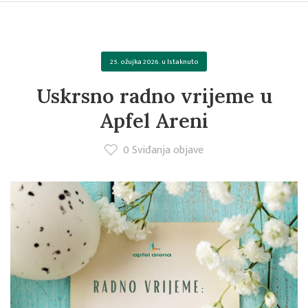
25. ožujka 2026.
u
Istaknuto
Uskrsno radno vrijeme u
Apfel Areni
0
Sviđanja objave