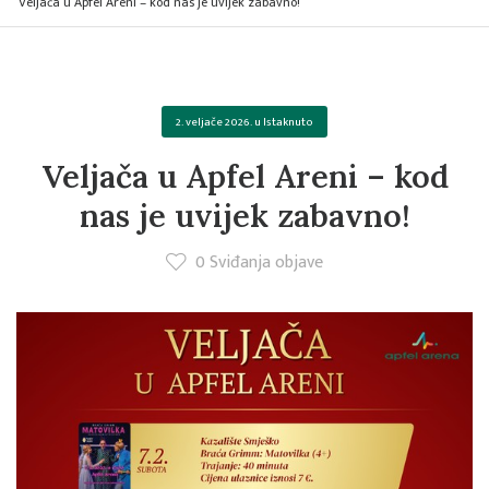
Veljača u Apfel Areni – kod nas je uvijek zabavno!
2. veljače 2026.
u
Istaknuto
Veljača u Apfel Areni – kod
nas je uvijek zabavno!
0
Sviđanja objave