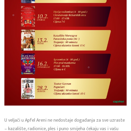
U veljači u Apfel Areni ne nedostaje događanja za sve uzraste
– kazalište, radionice, ples i puno smijeha čekaju vas i vašu