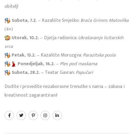
obitelj!
Subota, 7.2.
– Kazalište Smješko:
Braća Grimm: Matovilka
(4+)
Utorak, 10.2.
– Dječja radionica:
Ukrašavanje licitarskih
srca
Petak, 13.2.
– Kazalište Moruzgva:
Parazitska posla
Ponedjeljak, 16.2.
–
Ples pod maskama
Subota, 28.2.
– Teatar Gavran:
Papučari
Dođite i provedite nezaboravne trenutke s nama – zabava i
kreativnost zagarantirani!