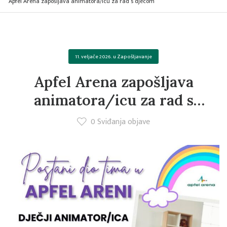
Apfel Arena zapošljava animatora/icu za rad s djecom
11. veljače 2026.
u
Zapošljavanje
Apfel Arena zapošljava
animatora/icu za rad s
djecom
0
Sviđanja objave