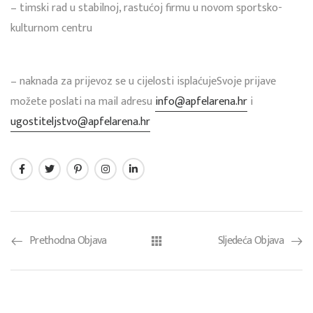
– timski rad u stabilnoj, rastućoj firmu u novom sportsko-
kulturnom centru
– naknada za prijevoz se u cijelosti isplaćujeSvoje prijave
možete poslati na mail adresu
info@apfelarena.hr
i
ugostiteljstvo@apfelarena.hr
Prethodna Objava
Sljedeća Objava