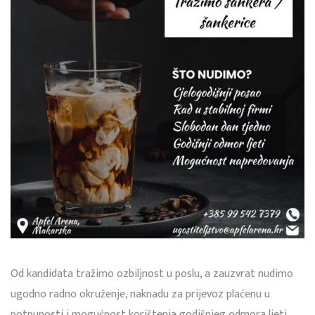
Od kandidata tražimo ozbiljnost u poslu, a zauzvrat nudimo
ugodno radno okruženje, naknadu za prijevoz plaćenu u
potpunosti i mogućnost korištenja godišnjeg odmora ljeti.