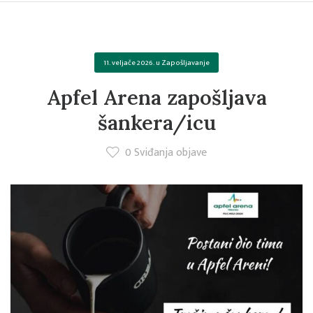
11. veljače 2026.
u
Zapošljavanje
Apfel Arena zapošljava
šankera/icu
0
Sviđanja objave