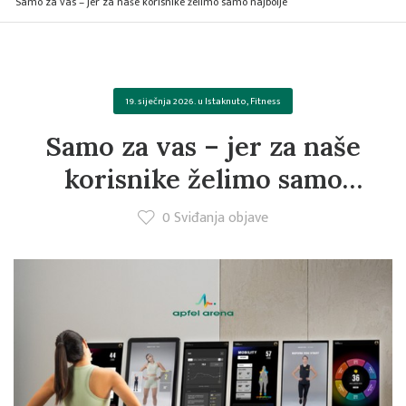
Samo za vas – jer za naše korisnike želimo samo najbolje
19. siječnja 2026.
u
Istaknuto
,
Fitness
Samo za vas – jer za naše
korisnike želimo samo
najbolje
0
Sviđanja objave