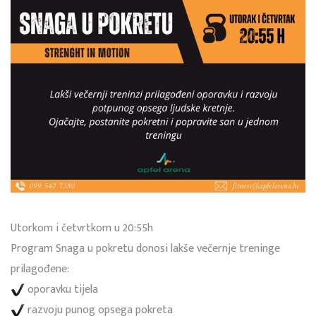
Utorkom i četvrtkom u 20:55h
Program Snaga u pokretu donosi lakše večernje treninge
prilagođene:
oporavku tijela
razvoju punog opsega pokreta