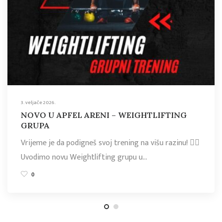
3. veljače 2026.
NOVO U APFEL ARENI – WEIGHTLIFTING
GRUPA
Vrijeme je da podigneš svoj trening na višu razinu! 🏋️‍♂️
Uvodimo novu Weightlifting grupu u…
0