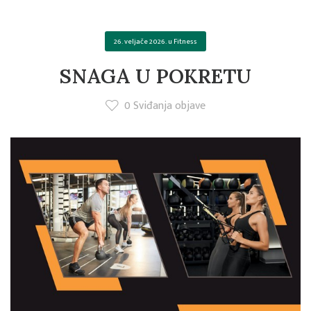
26. veljače 2026.
u
Fitness
SNAGA U POKRETU
0
Sviđanja objave