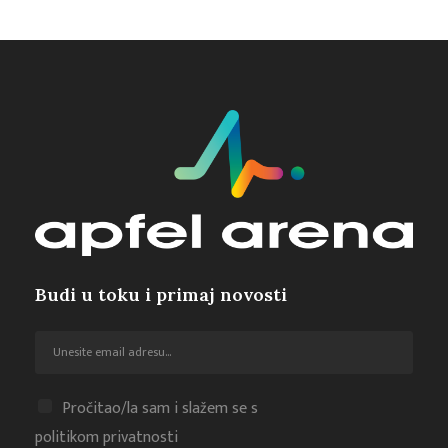
Budi u toku i primaj novosti
Pročitao/la sam i slažem se s
politikom privatnosti