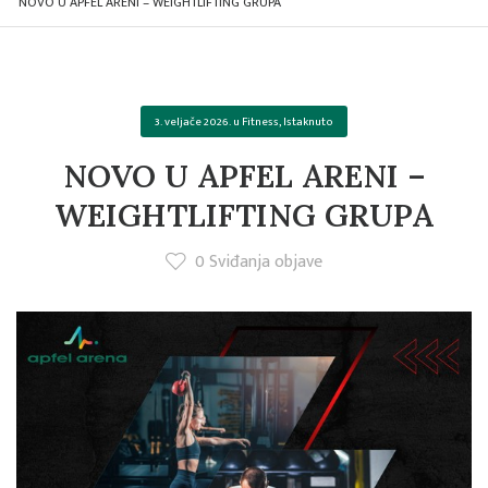
NOVO U APFEL ARENI – WEIGHTLIFTING GRUPA
3. veljače 2026.
u
Fitness
,
Istaknuto
NOVO U APFEL ARENI –
WEIGHTLIFTING GRUPA
0
Sviđanja objave