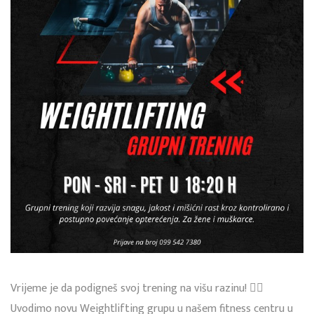
Vrijeme je da podigneš svoj trening na višu razinu! 🏋️‍♂️
Uvodimo novu Weightlifting grupu u našem fitness centru u